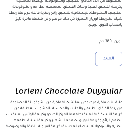
المصنوعة من زبدة الكاكاو الطبيعية والشوكولاتة البيضاء المحشية 
بكريمة الفستق الغنية وحبات الفستق المحمصة الطازجة والشوكولاتة 
الطبيعيه المخلوطةبالنيسكافية بتنسيق رائع وعناية فائقة مربوطة ربطة 
شيك بشريطة لوريان المميزة كل ذلك موضوع فى شنطة فاخرة تليق 
باصحاب الذوق الرفيع.
الوزن:: 380 جم
المزيد
Lorient Chocolate Duygular
علبة بينك فاخرة مرصوص بها تشكيلة فاخرة من الشوكولاتة المصنوعة 
من زبدة الكاكاو الطبيعى والحليب والمحشية بالحشوات المختلفة من 
كريمة النيسكافية الغنية بطعمها المركز الصحو وكريمة الوتس الغنية ذات 
الطعم الرائع وكريمة الاوريو بطعمها الشهير و كريمة نستلة بطعمها 
الطازج والشوكولاتة البيضاء المحشية بكريمة الفراولة اللذيذة والمرصوصة 